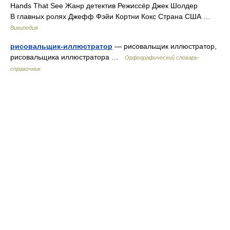
Hands That See Жанр детектив Режиссёр Джек Шолдер
В главных ролях Джефф Фэйи Кортни Кокс Страна США …
Википедия
рисовальщик-иллюстратор
— рисовальщик иллюстратор,
рисовальщика иллюстратора …
Орфографический словарь-
справочник