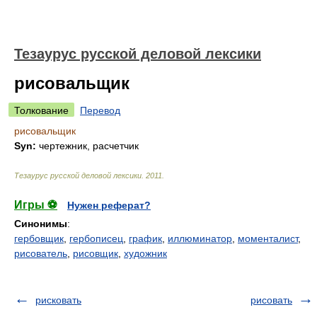
Тезаурус русской деловой лексики
рисовальщик
Толкование
Перевод
рисовальщик
Syn:
чертежник, расчетчик
Тезаурус русской деловой лексики
.
2011
.
Игры ⚽
Нужен реферат?
Синонимы
:
гербовщик
,
гербописец
,
график
,
иллюминатор
,
моменталист
,
рисователь
,
рисовщик
,
художник
рисковать
рисовать