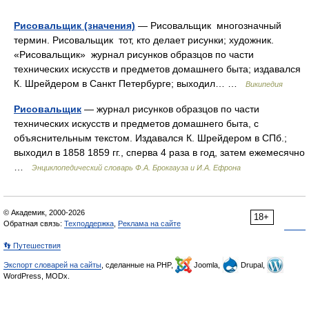
Рисовальщик (значения)
— Рисовальщик многозначный
термин. Рисовальщик тот, кто делает рисунки; художник.
«Рисовальщик» журнал рисунков образцов по части
технических искусств и предметов домашнего быта; издавался
К. Шрейдером в Санкт Петербурге; выходил… …
Википедия
Рисовальщик
— журнал рисунков образцов по части
технических искусств и предметов домашнего быта, с
объяснительным текстом. Издавался К. Шрейдером в СПб.;
выходил в 1858 1859 гг., сперва 4 раза в год, затем ежемесячно
…
Энциклопедический словарь Ф.А. Брокгауза и И.А. Ефрона
© Академик, 2000-2026
18+
Обратная связь:
Техподдержка
,
Реклама на сайте
👣 Путешествия
Экспорт словарей на сайты
, сделанные на PHP,
Joomla,
Drupal,
WordPress, MODx.